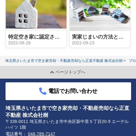
特定空き家に認定された場合のリスクと認定基準とは？
実家じまいの方法とは？やっておいたほうが良い準備と処分方法
2022-08-28
2022-09-23
埼玉県さいたま市で空き家売却・不動産売却なら正直不動産 株式会社樹
ブロ
ページトップへ
電話でお問い合わせ
埼玉県さいたま市で空き家売却・不動産売却なら正直
不動産 株式会社樹
〒338-0011 埼玉県さいたま市中央区新中里５丁目20-9 エーデル
ハイツ 1階
電話番号：
048-789-7147