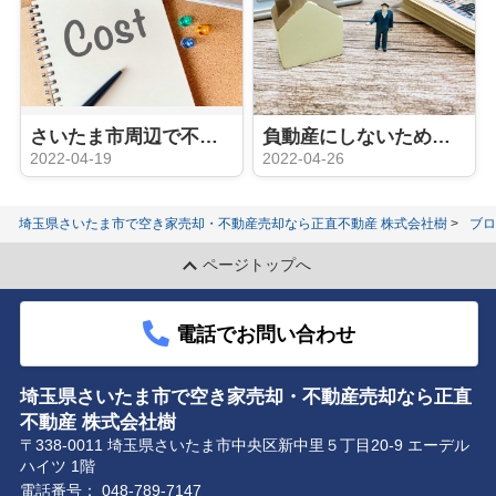
さいたま市周辺で不動産を売却したい方へ！さまざまな費用をご紹介
負動産にしないための解決法とは？不動産売却などの具体例をご紹介
2022-04-19
2022-04-26
埼玉県さいたま市で空き家売却・不動産売却なら正直不動産 株式会社樹
ブロ
ページトップへ
電話でお問い合わせ
埼玉県さいたま市で空き家売却・不動産売却なら正直
不動産 株式会社樹
〒338-0011 埼玉県さいたま市中央区新中里５丁目20-9 エーデル
ハイツ 1階
電話番号：
048-789-7147