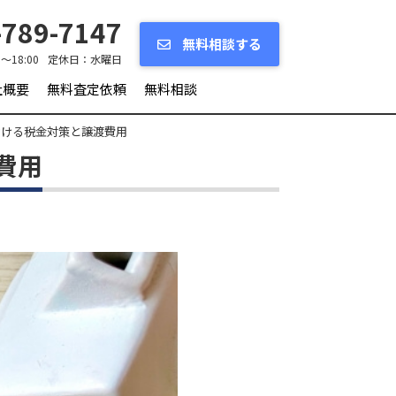
789-7147
無料相談する
0～18:00
定休日：
水曜日
社概要
無料査定依頼
無料相談
おける税金対策と譲渡費用
費用