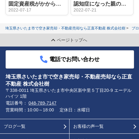
固定資産税がかからない土地にも相続税は課税される！活用方法はある？
認知症になった親の不動産売却はできない？成年後見制度もご紹介
2022-07-17
2022-07-21
埼玉県さいたま市で空き家売却・不動産売却なら正直不動産 株式会社樹
ブロ
ページトップへ
電話でお問い合わせ
埼玉県さいたま市で空き家売却・不動産売却なら正直
不動産 株式会社樹
〒338-0011 埼玉県さいたま市中央区新中里５丁目20-9 エーデル
ハイツ 1階
電話番号：
048-789-7147
営業時間：10:00～18:00
定休日：水曜日
ブログ一覧
お客様の声一覧